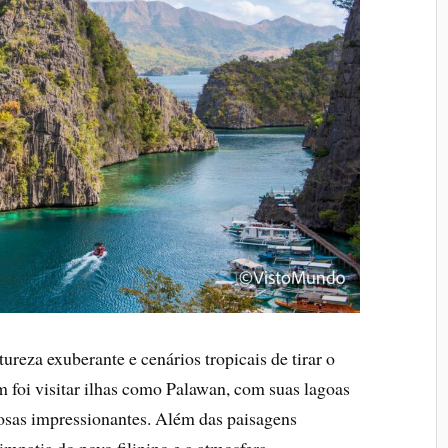
reza exuberante e cenários tropicais de tirar o
m foi visitar ilhas como Palawan, com suas lagoas
hosas impressionantes. Além das paisagens
mpatia do povo filipino e a atmosfera