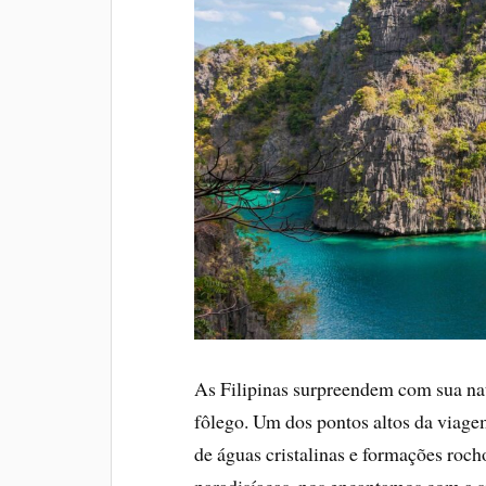
As Filipinas surpreendem com sua natu
fôlego. Um dos pontos altos da viage
de águas cristalinas e formações roc
paradisíacas, nos encantamos com a si