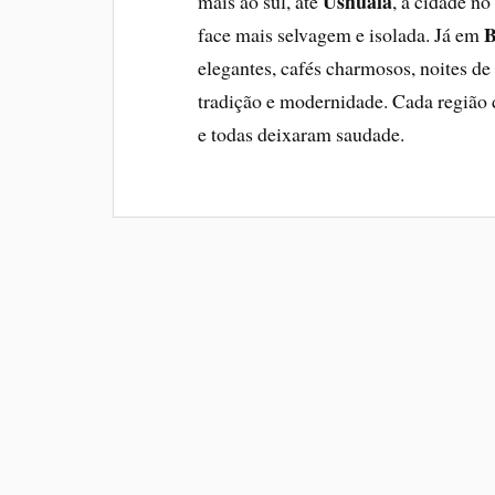
Ushuaia
mais ao sul, até
, a cidade n
B
face mais selvagem e isolada. Já em
elegantes, cafés charmosos, noites de
tradição e modernidade. Cada região 
e todas deixaram saudade.