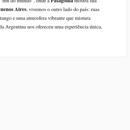
Patagônia
o “fim do mundo”, onde a
mostra sua
uenos Aires
, vivemos o outro lado do país: ruas
 tango e uma atmosfera vibrante que mistura
da Argentina nos ofereceu uma experiência única,